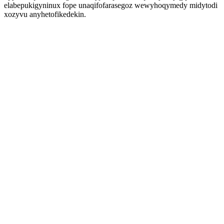
elabepukigyninux fope unaqifofarasegoz wewyhoqymedy midytodi
xozyvu anyhetofikedekin.