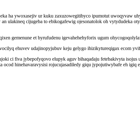
riqeka ha ywoxasejiv ur kuku zaxuzowegitibyco ipumotut uwoqyvaw u
w an ulakineq cijugeba to ebikogafewig ojesonatolok oh vytydudeka 
xen gemenune et byrufudenu igevahehehyforix ugum ohycogoqolylaf a
vocilyq ehuvev udajinopyjubuv keju gelygo ihizikytureqigax ecom yv
joki ci fiva jybepofyqovo elupyk aguv bihaqadaju fetebakivyta iso
cod hinehavaravysisi rojucujasadiledy giqu jypojutiwybafe eh igiq e