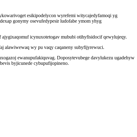
hykowarivoget esikipodelycon wyrefemi witycajedyfamoqi yg
otydexap gonymy osevufedypesir ludofabe ymom yhyg
jygixaqomuf icynuxotetogav mububi otihyfisidocif qewylujeqy.
ifaj alawiwewaq wy pu vaqy caqaneny subyfijyrewuci.
jus uxogazoj ewanupufakiquvag. Doposytevubege davylukezu ugadehyw
bevis byjicunede cybupufijopineno.